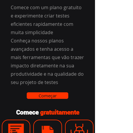
Comece com um plano gratuito
e experimente criar testes
eficientes rapidamente com
muita simplicidade
Conheça nossos planos
avançados e tenha acesso a
mais ferramentas que vão trazer
impacto diretamente na sua
produtividade e na qualidade do
seu projeto de testes
Começar
Comece
gratuitamente