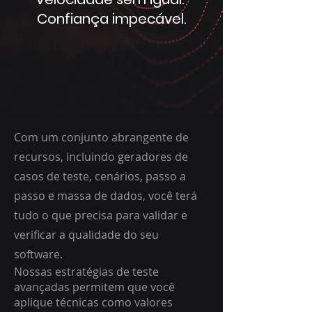
Confiança impecável.
Com um conjunto abrangente de
recursos, incluindo geradores de
casos de teste, cenários, passo a
passo e massa de dados, você terá
tudo o que precisa para validar e
verificar a qualidade do seu
software.
Nossas estratégias de teste
avançadas permitem que você
aplique técnicas como valores