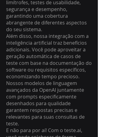
limítrofes, testes de usabilidade,
segurança e desempenho,
garantindo uma cobertura
abrangente de diferentes aspectos
do seu sistema.
Além disso, nossa integração com a
inteligência artificial traz benefícios
adicionais. Você pode aproveitar a
geração automática de casos de
teste com base na documentação do
software ou requisitos específicos,
economizando tempo precioso.
Nossos modelos de linguagem
avançados da OpenAI juntamente
com prompts especificamente
desenhados para qualidade
garantem respostas precisas e
relevantes para suas consultas de
teste.
E não para por aí! Com o teste.ai,