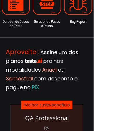
Gerador de Casos
Gerador de Passo
Bug Report
de Teste
a Passo
Aproveite
:
Assine um dos
planos
pro nas
teste
.ai
modalidades
Anual
ou
Semestral
com desconto e
pague no
PIX
Melhor custo-benefício
QA Professional
R$