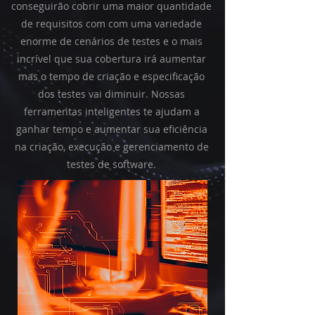
conseguirão cobrir uma maior quantidade
de requisitos com com uma variedade
enorme de cenários de testes e o mais
incrível que sua cobertura irá aumentar
mas o tempo de criação e especificação
dos testes vai diminuir. Nossas
ferramentas inteligentes te ajudam a
ganhar tempo e
aumentar sua eficiência
na criação, execução e gerenciamento de
testes de software.