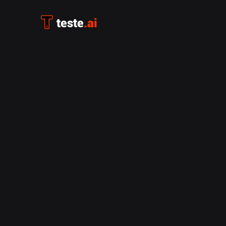
teste
.ai