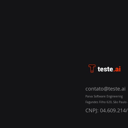
teste
.ai
contato@teste.ai
Paiva Software Engineering
Fagundes Filho 620, São Paulo - 
CNPJ: 04.609.214