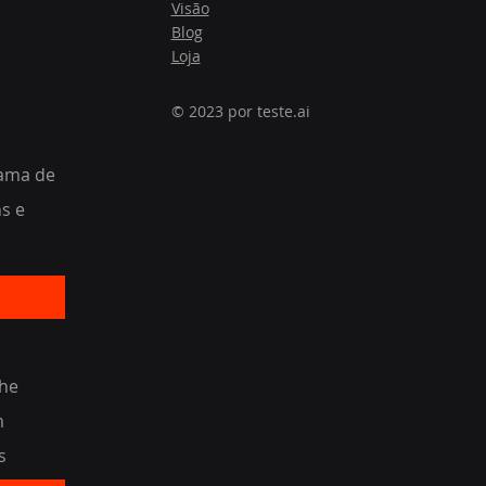
Visão
Blog
Loja
© 2023 por teste.ai
ama de
ns e
nhe
m
s