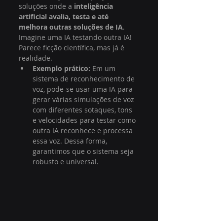
soluções onde a 
inteligência 
artificial avalia, testa e até 
melhora outras soluções de IA
.
Imagine uma IA testando outra IA! 
Parece ficção científica, mas já é 
realidade.
Exemplo prático:
 Em um 
sistema de reconhecimento de 
voz, pode-se usar uma IA para 
gerar várias simulações de voz 
com diferentes sotaques, tons 
e velocidades para testar como 
outra IA reconhece e processa 
essa voz. Dessa forma, 
garantimos que o sistema seja 
robusto e universal.