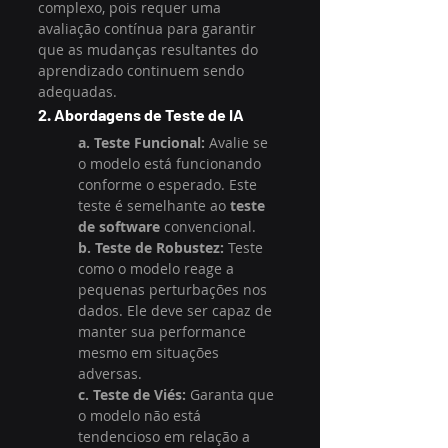
complexo, pois requer uma 
avaliação contínua para garantir 
que as mudanças resultantes do 
aprendizado continuem sendo 
adequadas.
2. Abordagens de Teste de IA
a. Teste Funcional:
 Avalie se 
o modelo está funcionando 
conforme o esperado. Este 
teste é semelhante ao 
teste 
de software
 convencional.
b. Teste de Robustez:
 Teste 
como o modelo reage a 
pequenas perturbações nos 
dados. Ele deve ser capaz de 
manter sua performance 
mesmo em situações 
adversas.
c. Teste de Viés:
 Garanta que 
o modelo não está 
tendencioso em relação a 