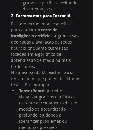
grupos específicos, evitando 
discriminações.
3. Ferramentas para Testar IA
Existem ferramentas específicas 
para ajudar no 
teste de 
inteligência artificial
. Algumas são 
dedicadas à avaliação de redes 
neurais, enquanto outras são 
focadas em algoritmos de 
aprendizado de máquina mais 
tradicionais.
No universo da IA, existem várias 
ferramentas que podem facilitar os 
testes. Por exemplo:
TensorBoard:
 permite 
visualizar gráficos e métricas 
durante o treinamento de um 
modelo de aprendizado 
profundo, ajudando a 
identificar problemas ou 
melhorias possíveis.