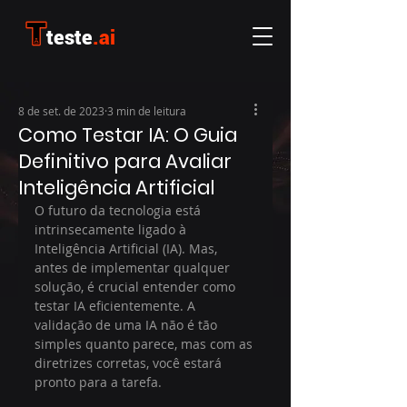
teste
.ai
8 de set. de 2023
3 min de leitura
Como Testar IA: O Guia
Definitivo para Avaliar
Inteligência Artificial
O futuro da tecnologia está 
intrinsecamente ligado à 
Inteligência Artificial (IA). Mas, 
antes de implementar qualquer 
solução, é crucial entender como 
testar IA eficientemente. A 
validação de uma IA não é tão 
simples quanto parece, mas com as 
diretrizes corretas, você estará 
pronto para a tarefa.