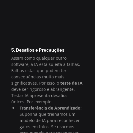
5. Desafios e Precauções
Assim como qualquer outro 
software, a IA está sujeita a falhas. 
Falhas estas que podem ter 
consequências muito mais 
significativas. Por isso, o 
teste de IA
deve ser rigoroso e abrangente.
Testar IA apresenta desafios 
únicos. Por exemplo:
Transferência de Aprendizado:
Suponha que treinamos um 
modelo de IA para reconhecer 
gatos em fotos. Se usarmos 
esse modelo para reconhecer 