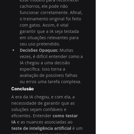
cachorros, ele pode não 
funcionar corretamente. Afinal, 
o treinamento original foi feito 
com gatos. Assim, é vital 
garantir que a IA seja testada 
em situações relevantes para 
seu uso pretendido.
Decisões Opaquas:
 Muitas 
vezes, é difícil entender como a 
IA chegou a uma decisão 
específica. Isso torna a 
avaliação de possíveis falhas 
ou erros uma tarefa complexa.
Conclusão
A era da IA chegou, e com ela, a 
necessidade de garantir que as 
soluções sejam confiáveis e 
eficientes. Entender 
como testar 
IA
 e as nuances associadas ao 
teste de inteligência artificial
 é um 