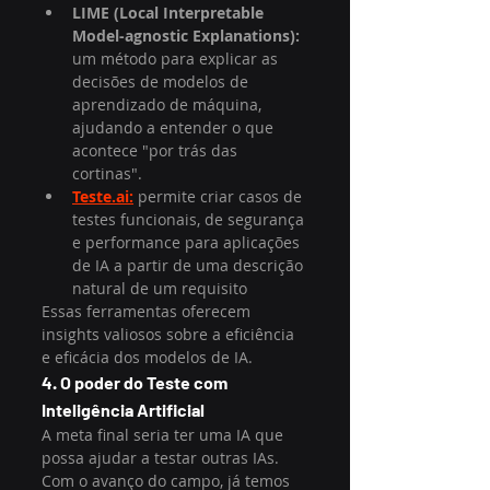
LIME (Local Interpretable 
Model-agnostic Explanations):
um método para explicar as 
decisões de modelos de 
aprendizado de máquina, 
ajudando a entender o que 
acontece "por trás das 
cortinas".
Teste.ai:
 permite criar casos de 
testes funcionais, de segurança 
e performance para aplicações 
de IA a partir de uma descrição 
natural de um requisito
Essas ferramentas oferecem 
insights valiosos sobre a eficiência 
e eficácia dos modelos de IA.
4. O poder do Teste com 
Inteligência Artificial
A meta final seria ter uma IA que 
possa ajudar a testar outras IAs. 
Com o avanço do campo, já temos 