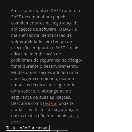
Em resumo, tanto o DAST quanto o 
SAST desempenham papéis 
complementares na segurança de 
aplicações de software. O DAST é 
mais eficaz na identificação de 
vulnerabilidades em tempo de 
execução, enquanto o SAST é mais 
eficaz na identificação de 
problemas de segurança no código-
fonte durante o desenvolvimento. 
Muitas organizações adotam uma 
abordagem combinada, usando 
ambas as técnicas para garantir 
uma cobertura abrangente de 
segurança de suas aplicações. 
Descubra como 
teste.ai
 pode te 
ajudar com testes de segurança e 
outros testes não funcionais 
neste 
post!
Testes não Funcionais