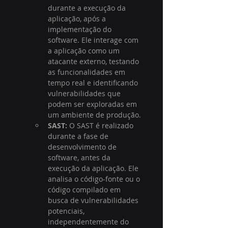
durante a execução da 
aplicação, após a 
implementação do 
software. Ele interage com 
a aplicação como um 
atacante externo, testando 
as funcionalidades em 
tempo real e identificando 
vulnerabilidades que 
podem ser exploradas em 
um ambiente de produção.
SAST:
 O SAST é realizado 
durante a fase de 
desenvolvimento de 
software, antes da 
execução da aplicação. Ele 
analisa o código-fonte ou o 
código compilado em 
busca de vulnerabilidades 
potenciais, 
independentemente do 