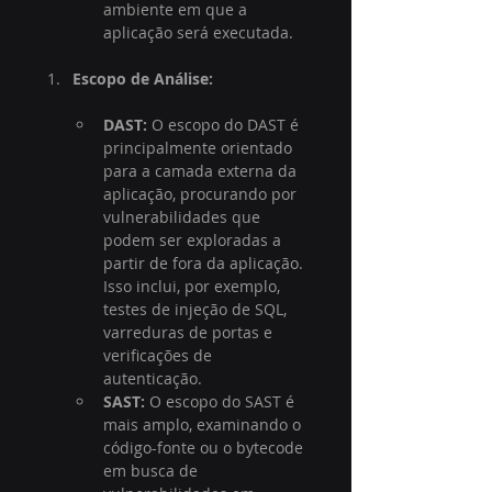
ambiente em que a 
aplicação será executada.
Escopo de Análise:
DAST:
 O escopo do DAST é 
principalmente orientado 
para a camada externa da 
aplicação, procurando por 
vulnerabilidades que 
podem ser exploradas a 
partir de fora da aplicação. 
Isso inclui, por exemplo, 
testes de injeção de SQL, 
varreduras de portas e 
verificações de 
autenticação.
SAST:
 O escopo do SAST é 
mais amplo, examinando o 
código-fonte ou o bytecode 
em busca de 