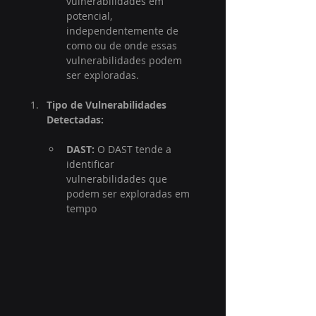
vulnerabilidades em 
potencial, 
independentemente de 
como ou de onde essas 
vulnerabilidades podem 
ser exploradas.
Tipo de Vulnerabilidades 
Detectadas:
DAST:
 O DAST tende a 
identificar 
vulnerabilidades que 
podem ser exploradas em 
tempo 