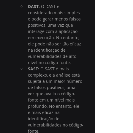
DAST:
 O DAST é 
considerado mais simples 
e pode gerar menos falsos 
positivos, uma vez que 
interage com a aplicação 
em execução. No entanto, 
ele pode não ser tão eficaz 
na identificação de 
vulnerabilidades de alto 
nível no código-fonte.
SAST:
 O SAST é mais 
complexo, e a análise está 
sujeita a um maior número 
de falsos positivos, uma 
vez que avalia o código-
fonte em um nível mais 
profundo. No entanto, ele 
é mais eficaz na 
identificação de 
vulnerabilidades no código-
fonte.