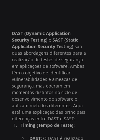
DAST (Dynamic Application 
Security Testing)
 e 
SAST (Static 
Application Security Testing)
 são 
duas abordagens diferentes para a 
realização de testes de segurança 
em aplicações de software. Ambas 
têm o objetivo de identificar 
vulnerabilidades e ameaças de 
segurança, mas operam em 
momentos distintos no ciclo de 
desenvolvimento de software e 
aplicam métodos diferentes. Aqui 
está uma explicação das principais 
diferenças entre DAST e SAST:
Timing (Tempo de Teste):
DAST:
 O DAST é realizado 